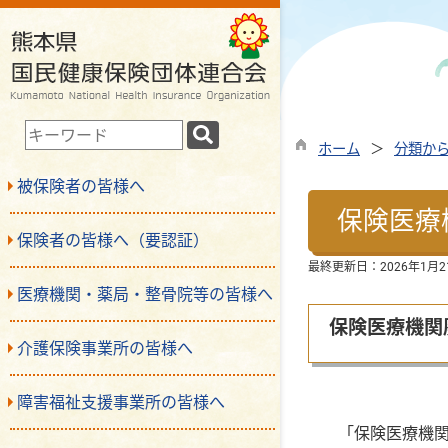
検
ホーム
分類か
索
キ
被保険者の皆様へ
ー
保険医療
ワ
保険者の皆様へ（要認証）
ー
最終更新日：
2026年1月2
ド
医療機関・薬局・整骨院等の皆様へ
保険医療機関
介護保険事業所の皆様へ
障害福祉支援事業所の皆様へ
「保険医療機関