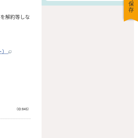
一時保存
を解約等しな
ト）
（ID:845）