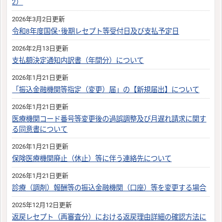
2）
2026年3月2日更新
令和8年度国保･後期レセプト等受付日及び支払予定日
2026年2月13日更新
支払額決定通知内訳書（年間分）について
2026年1月21日更新
「振込金融機関等指定（変更）届」の【新規届出】について
2026年1月21日更新
医療機関コード番号等変更後の過誤調整及び月遅れ請求に関す
る同意書について
2026年1月21日更新
保険医療機関廃止（休止）等に伴う連絡先について
2026年1月21日更新
診療（調剤）報酬等の振込金融機関（口座）等を変更する場合
2025年12月12日更新
返戻レセプト（再審査分）における返戻理由詳細の確認方法に