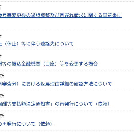
新
番号等変更後の過誤調整及び月遅れ請求に関する同意書に
新
止（休止）等に伴う連絡先について
新
酬等の振込金融機関（口座）等を変更する場合
更新
再審査分）における返戻理由詳細の確認方法について
更新
報酬等支払額決定通知書」の再発行について（依頼）
更新
の再発行について（依頼）