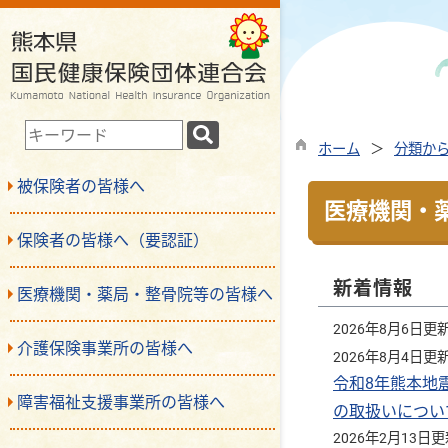
検
ホーム
分類か
索
キ
被保険者の皆様へ
ー
医療機関・
ワ
保険者の皆様へ（要認証）
ー
ド
新着情報
医療機関・薬局・整骨院等の皆様へ
2026年8月6日更
介護保険事業所の皆様へ
2026年8月4日更
令和8年熊本地
障害福祉支援事業所の皆様へ
の取扱いについ
2026年2月13日