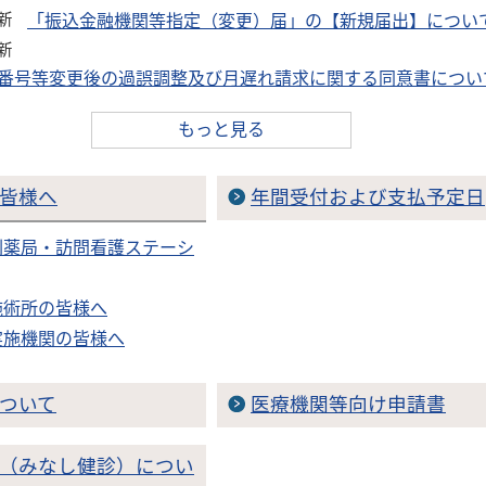
更新
「振込金融機関等指定（変更）届」の【新規届出】につい
更新
番号等変更後の過誤調整及び月遅れ請求に関する同意書につい
もっと見る
皆様へ
年間受付および支払予定日
剤薬局・訪問看護ステーシ
施術所の皆様へ
実施機関の皆様へ
ついて
医療機関等向け申請書
（みなし健診）につい