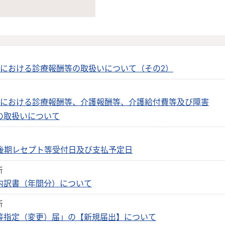
震における診療報酬等の取扱いについて（その2）
震における診療報酬等、介護報酬等、介護給付費等及び障害
の取扱いについて
･後期レセプト等受付日及び支払予定日
新
内訳書（年間分）について
新
等指定（変更）届」の【新規届出】について