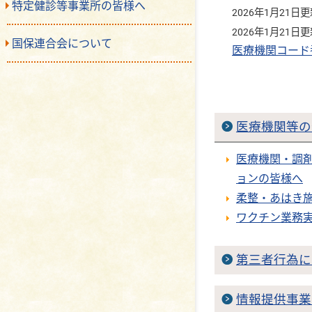
特定健診等事業所の皆様へ
2026年1月21日
2026年1月21日
国保連合会について
医療機関コード
医療機関等の
医療機関・調
ョンの皆様へ
柔整・あはき
ワクチン業務
第三者行為に
情報提供事業