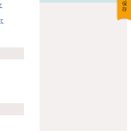
一時保存
て
て